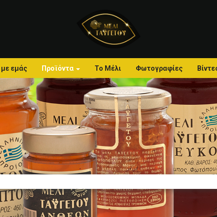
 με εμάς
Προϊόντα
Το Μέλι
Φωτογραφίες
Βίντε