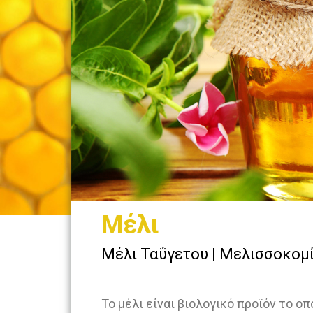
Μέλι
Μέλι Ταΰγετου | Μελισσοκο
Το μέλι είναι βιολογικό προϊόν το ο