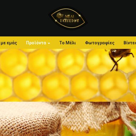
 με εμάς
Προϊόντα
Το Μέλι
Φωτογραφίες
Βίντε